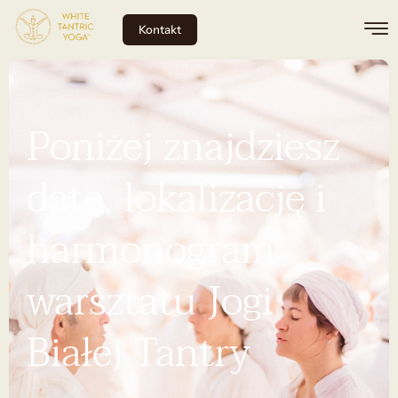
Kontakt
Poniżej znajdziesz
datę, lokalizację i
harmonogram
warsztatu Jogi
Białej Tantry