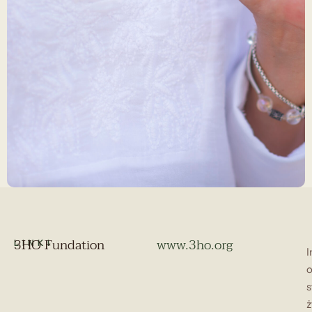
3HO Fundation
www.3ho.org
LINKI
I
s
ż